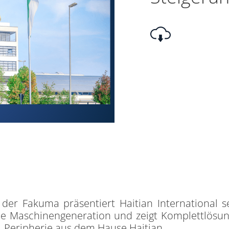
 der Fakuma präsentiert Haitian International s
e Maschinengeneration und zeigt Komplettlösu
l. Peripherie aus dem Hause Haitian.