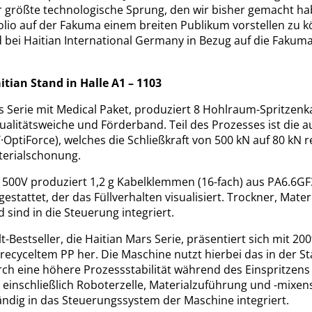
er größte technologische Sprung, den wir bisher gemacht h
olio auf der Fakuma einem breiten Publikum vorstellen zu k
d bei Haitian International Germany in Bezug auf die Fakuma
tian Stand in Halle A1 – 1103
es Serie mit Medical Paket, produziert 8 Hohlraum-Spritzenk
alitätsweiche und Förderband. Teil des Prozesses ist die 
·OptiForce), welches die Schließkraft von 500 kN auf 80 kN r
terialschonung.
E1500V produziert 1,2 g Kabelklemmen (16-fach) aus PA6.6GF
stattet, der das Füllverhalten visualisiert. Trockner, Mate
 sind in die Steuerung integriert.
Bestseller, die Haitian Mars Serie, präsentiert sich mit 200t
recyceltem PP her. Die Maschine nutzt hierbei das in der 
rch eine höhere Prozessstabilität während des Einspritzens 
einschließlich Roboterzelle, Materialzuführung und -mixens
ständig in das Steuerungssystem der Maschine integriert.