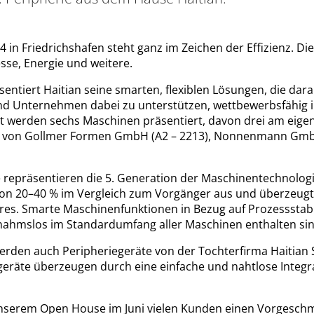
4 in Friedrichshafen steht ganz im Zeichen der Effizienz. D
sse, Energie und weitere.
ntiert Haitian seine smarten, flexiblen Lösungen, die darau
 und Unternehmen dabei zu unterstützen, wettbewerbsfähig
t werden sechs Maschinen präsentiert, davon drei am eige
 von Gollmer Formen GmbH (A2 – 2213), Nonnenmann GmbH
 repräsentieren die 5. Generation der Maschinentechnologie
on 20–40 % im Vergleich zum Vorgänger aus und überzeugt
s. Smarte Maschinenfunktionen in Bezug auf Prozessstabili
ahmslos im Standardumfang aller Maschinen enthalten sin
erden auch Peripheriegeräte von der Tochterfirma Haitian 
egeräte überzeugen durch eine einfache und nahtlose Integr
 unserem Open House im Juni vielen Kunden einen Vorgesch