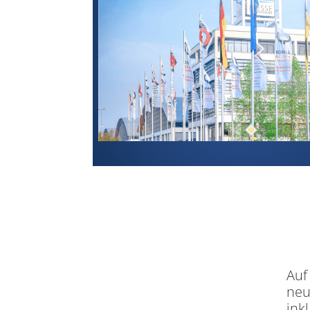
Auf
neu
ink