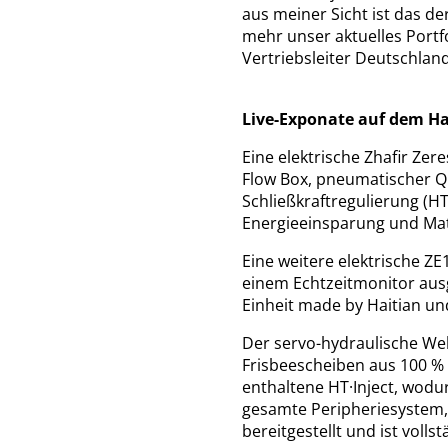
aus meiner Sicht ist das d
mehr unser aktuelles Portf
Vertriebsleiter Deutschlan
Live-Exponate auf dem Hai
Eine elektrische Zhafir Zer
Flow Box, pneumatischer Qu
Schließkraftregulierung (HT
Energieeinsparung und Ma
Eine weitere elektrische Z
einem Echtzeitmonitor ausge
Einheit made by Haitian und
Der servo-hydraulische Welt-
Frisbeescheiben aus 100 % 
enthaltene HT·Inject, wodu
gesamte Peripheriesystem, 
bereitgestellt und ist voll