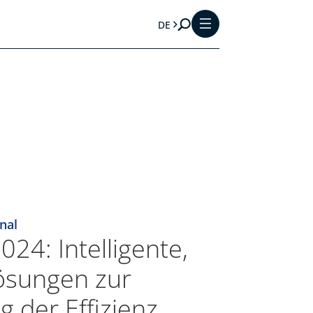
DE
nal
24: Intelligente,
Lösungen zur
g der Effizienz