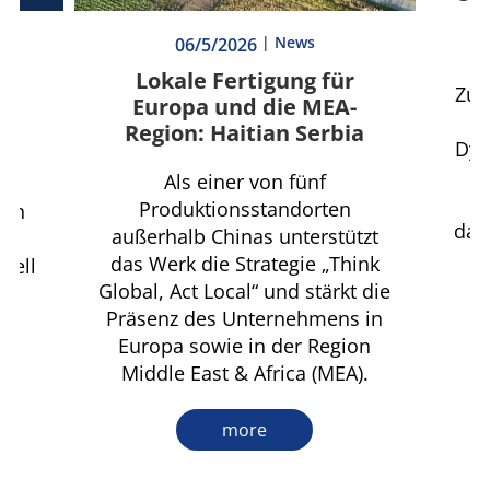
|
News
06/5/2026
l
Lokale Fertigung für
Zum
Europa und die MEA-
C
rt
Region: Haitian Serbia
Dyn
 –
In
Als einer von fünf
M
Produktionsstandorten
hen
dan
außerhalb Chinas unterstützt
s,
das Werk die Strategie „Think
iell
Global, Act Local“ und stärkt die
Präsenz des Unternehmens in
et.
Europa sowie in der Region
Middle East & Africa (MEA).
more